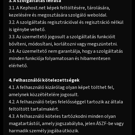
3. A szolgáltatás leírása
3.1. A Kephost.net képek feltöltésére, tárolására,
kezelésére és megosztására szolgáló weboldal.
3.2. A szolgáltatás regisztrációval és regisztráció nélkül
is igénybe vehető.
3.3. Az üzemeltető jogosult a szolgáltatás funkcióit
bővíteni, módosítani, korlátozni vagy megszüntetni.
3.4. Az üzemeltető nem garantálja, hogy a szolgáltatás
minden funkciója folyamatosan és hibamentesen
elérhető.
4. Felhasználói kötelezettségek
4.1. A felhasználó kizárólag olyan képet tölthet fel,
amelynek közzétételére jogosult.
4.2. A felhasználó teljes felelősséggel tartozik az általa
feltöltött tartalmakért.
4.3. A felhasználó köteles tartózkodni minden olyan
magatartástól, amely jogszabályba, jelen ÁSZF-be vagy
harmadik személy jogába ütközik.