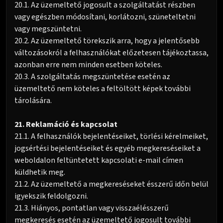
20.1. Az üzemeltető jogosult a szolgáltatást részben
vagy egészben módosítani, korlátozni, szüneteltetni
vagy megszüntetni.
20.2. Az üzemeltető törekszik arra, hogy a jelentősebb
változásokról a felhasználókat előzetesen tájékoztassa,
azonban erre nem minden esetben köteles.
20.3. A szolgáltatás megszüntetése esetén az
üzemeltető nem köteles a feltöltött képek további
tárolására.
21. Reklamáció és kapcsolat
21.1. A felhasználók bejelentéseiket, törlési kérelmeiket,
jogsértési bejelentéseiket és egyéb megkereséseiket a
weboldalon feltüntetett kapcsolati e-mail címen
küldhetik meg.
21.2. Az üzemeltető a megkereséseket ésszerű időn belül
igyekszik feldolgozni.
21.3. Hiányos, pontatlan vagy visszaélésszerű
megkeresés esetén az üzemeltető jogosult további