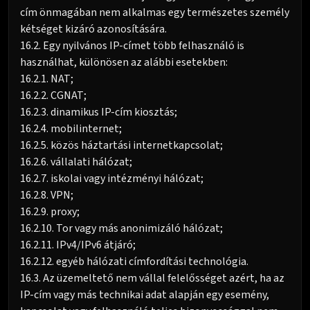
cím önmagában nem alkalmas egy természetes személy
kétséget kizáró azonosítására.
16.2. Egy nyilvános IP-címet több felhasználó is
használhat, különösen az alábbi esetekben:
16.2.1. NAT;
16.2.2. CGNAT;
16.2.3. dinamikus IP-cím kiosztás;
16.2.4. mobilinternet;
16.2.5. közös háztartási internetkapcsolat;
16.2.6. vállalati hálózat;
16.2.7. iskolai vagy intézményi hálózat;
16.2.8. VPN;
16.2.9. proxy;
16.2.10. Tor vagy más anonimizáló hálózat;
16.2.11. IPv4/IPv6 átjáró;
16.2.12. egyéb hálózati címfordítási technológia.
16.3. Az üzemeltető nem vállal felelősséget azért, ha az
IP-cím vagy más technikai adat alapján egy esemény,