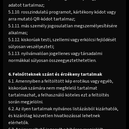
adatot tartalmaz;
5.1.10. rosszindulatú programot, kártékony kódot vagy
arra mutató QR-kódot tartalmaz;
5.1.11. más személy jogosulatlan megszemélyesítésére
alkalmas;
5.1.12. kiskorúak testi, szellemi vagy erkölcsi fejlődését
súlyosan veszélyezteti;
5.1.13. nyilvánvalóan jogellenes vagy társadalmi
normákkal súlyosan összeegyeztethetetlen.
6. Felnőtteknek szánt és érzékeny tartalmak
6.1. Amennyiben a feltöltött kép erotikus vagy egyéb,
kiskorúak számára nem megfelelő tartalmat
tartalmazhat, a felhasználó köteles ezt a feltöltés
során megjelölni.
6.2. Az ilyen tartalmak nyilvános listázásból kizárhatók,
és kizárólag közvetlen hivatkozással lehetnek
elérhetők.