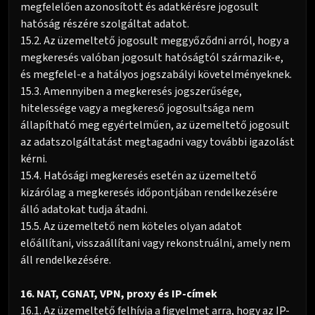
megfelelően azonosított és adatkérésre jogosult
hatóság részére szolgáltat adatot.
15.2. Az üzemeltető jogosult meggyőződni arról, hogy a
megkeresés valóban jogosult hatóságtól származik-e,
és megfelel-e a hatályos jogszabályi követelményeknek.
15.3. Amennyiben a megkeresés jogszerűsége,
hitelessége vagy a megkereső jogosultsága nem
állapítható meg egyértelműen, az üzemeltető jogosult
az adatszolgáltatást megtagadni vagy további igazolást
kérni.
15.4. Hatósági megkeresés esetén az üzemeltető
kizárólag a megkeresés időpontjában rendelkezésére
álló adatokat tudja átadni.
15.5. Az üzemeltető nem köteles olyan adatot
előállítani, visszaállítani vagy rekonstruálni, amely nem
áll rendelkezésére.
16. NAT, CGNAT, VPN, proxy és IP-címek
16.1. Az üzemeltető felhívja a figyelmet arra, hogy az IP-