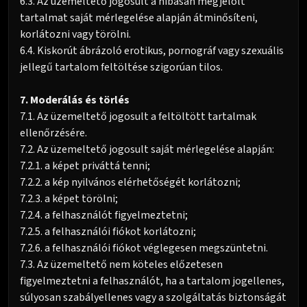
6.3. Az üzemeltető jogosult a hibásan megjelölt
tartalmat saját mérlegelése alapján átminősíteni,
korlátozni vagy törölni.
6.4. Kiskorút ábrázoló erotikus, pornográf vagy szexuális
jellegű tartalom feltöltése szigorúan tilos.
7. Moderálás és törlés
7.1. Az üzemeltető jogosult a feltöltött tartalmak
ellenőrzésére.
7.2. Az üzemeltető jogosult saját mérlegelése alapján:
7.2.1. a képet priváttá tenni;
7.2.2. a kép nyilvános elérhetőségét korlátozni;
7.2.3. a képet törölni;
7.2.4. a felhasználót figyelmeztetni;
7.2.5. a felhasználói fiókot korlátozni;
7.2.6. a felhasználói fiókot véglegesen megszüntetni.
7.3. Az üzemeltető nem köteles előzetesen
figyelmeztetni a felhasználót, ha a tartalom jogellenes,
súlyosan szabályellenes vagy a szolgáltatás biztonságát