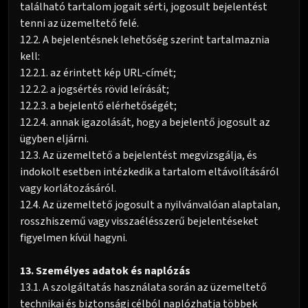
található tartalom jogait sérti, jogosult bejelentést
tenni az üzemeltető felé.
12.2. A bejelentésnek lehetőség szerint tartalmaznia
kell:
12.2.1. az érintett kép URL-címét;
12.2.2. a jogsértés rövid leírását;
12.2.3. a bejelentő elérhetőségét;
12.2.4. annak igazolását, hogy a bejelentő jogosult az
ügyben eljárni.
12.3. Az üzemeltető a bejelentést megvizsgálja, és
indokolt esetben intézkedik a tartalom eltávolításáról
vagy korlátozásáról.
12.4. Az üzemeltető jogosult a nyilvánvalóan alaptalan,
rosszhiszemű vagy visszaélésszerű bejelentéseket
figyelmen kívül hagyni.
13. Személyes adatok és naplózás
13.1. A szolgáltatás használata során az üzemeltető
technikai és biztonsági célból naplózhatja többek