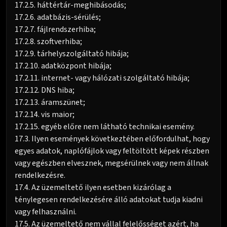
17.2.5. háttértár-meghibásodás;
17.2.6. adatbázis-sérülés;
17.2.7. fájlrendszerhiba;
17.2.8. szoftverhiba;
17.2.9. tárhelyszolgáltató hibája;
17.2.10. adatközpont hibája;
17.2.11. internet- vagy hálózati szolgáltató hibája;
17.2.12. DNS hiba;
17.2.13. áramszünet;
17.2.14. vis maior;
17.2.15. egyéb előre nem látható technikai esemény.
17.3. Ilyen események következtében előfordulhat, hogy
egyes adatok, naplófájlok vagy feltöltött képek részben
vagy egészben elvesznek, megsérülnek vagy nem állnak
rendelkezésre.
17.4. Az üzemeltető ilyen esetben kizárólag a
ténylegesen rendelkezésére álló adatokat tudja kiadni
vagy felhasználni.
17.5. Az üzemeltető nem vállal felelősséget azért, ha