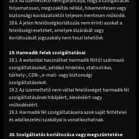
18.5. Az üzemeltető nem garantálja, hogy a szolgáltatás
folyamatosan, megszakítás nélkül, hibamentesen vagy
biztonsági kockázatoktól teljesen mentesen működik.
18.6. A jelen felelősségkorlátozás nem érinti azokat a
felelősségi eseteket, amelyek kizárását vagy
korlátozását jogszabály nem teszi lehetővé.
19. Harmadik felek szolgáltatásai
19.1. A weboldal használhat harmadik féltől származó
szolgáltatásokat, például hirdetési, statisztikai,
tárhely-, CDN-, e-mail- vagy biztonsági
szolgáltatásokat.
19.2. Az üzemeltető nem vállal felelősséget harmadik fél
szolgáltatásának hibájáért, kieséséért vagy
működéséért.
19.3. Harmadik fél szolgáltatásaira azok saját feltételei
és adatkezelési szabályai is vonatkozhatnak.
20. Szolgáltatás korlátozása vagy megszüntetése