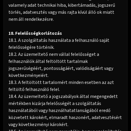
valamely adat technikai hiba, kibertámadás, jogszerű
törlés, adatvesztés vagy más rajta kívül álló ok miatt
nem áll rendelkezésre.
18. Felelősségkorlátozás
18.1. A szolgáltatás használata a felhasználó saját
felelősségére történik.
18.2. Az üzemeltető nem vállal felelősséget a
felhasználók által feltöltött tartalmak
jogszerűségéért, pontosságáért, valódiságáért vagy
következményeiért.
18.3. A feltöltött tartalomért minden esetben az azt
feltöltő felhasználó felel.
18.4. Az üzemeltető a jogszabályok által megengedett
mértékben kizárja felelősségét a szolgáltatás
használatából vagy használhatatlanságából eredő
közvetett károkért, elmaradt haszonért, adatvesztésért
vagy következményi károkért.