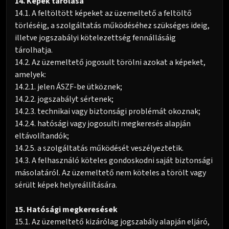
14. Képek tárolása
14.1. A feltöltött képeket az üzemeltető a feltöltő
törléséig, a szolgáltatás működéséhez szükséges ideig,
illetve jogszabályi kötelezettség fennállásáig
tárolhatja.
14.2. Az üzemeltető jogosult törölni azokat a képeket,
amelyek:
14.2.1. jelen ÁSZF-be ütköznek;
14.2.2. jogszabályt sértenek;
14.2.3. technikai vagy biztonsági problémát okoznak;
14.2.4. hatósági vagy jogosulti megkeresés alapján
eltávolítandók;
14.2.5. a szolgáltatás működését veszélyeztetik.
14.3. A felhasználó köteles gondoskodni saját biztonsági
másolatáról. Az üzemeltető nem köteles a törölt vagy
sérült képek helyreállítására.
15. Hatósági megkeresések
15.1. Az üzemeltető kizárólag jogszabály alapján eljáró,