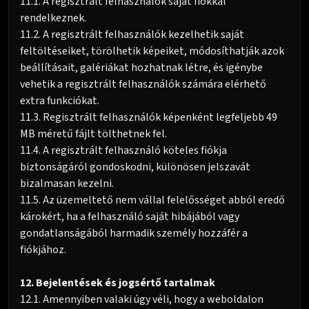
11.1. A regisztrált felhasználók saját fiókkal
rendelkeznek.
11.2. A regisztrált felhasználók kezelhetik saját
feltöltéseiket, törölhetik képeiket, módosíthatják azok
beállításait, galériákat hozhatnak létre, és igénybe
vehetik a regisztrált felhasználók számára elérhető
extra funkciókat.
11.3. Regisztrált felhasználók képenként legfeljebb 49
MB méretű fájlt tölthetnek fel.
11.4. A regisztrált felhasználó köteles fiókja
biztonságáról gondoskodni, különösen jelszavát
bizalmasan kezelni.
11.5. Az üzemeltető nem vállal felelősséget abból eredő
károkért, ha a felhasználó saját hibájából vagy
gondatlanságából harmadik személy hozzáfér a
fiókjához.
12. Bejelentések és jogsértő tartalmak
12.1. Amennyiben valaki úgy véli, hogy a weboldalon