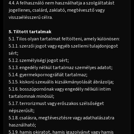
4.4. A felhasználó nem használhatja a szolgáltatást
jogellenes, csalárd, zaklató, megtévesztő vagy
visszaélésszerű célra.
5. Tiltott tartalmak
5.1. Tilos olyan tartalmat feltölteni, amely különösen:
5.1.1. szerzői jogot vagy egyéb szellemi tulajdonjogot
sért;
5.1.2. személyiségi jogot sért;
5.1.3. engedély nélkül tartalmaz személyes adatot;
5.1.4. gyermekpornográfiát tartalmaz;
5.1.5. kiskorú szexuális kizsákmányolását ábrázolja;
5.1.6. bosszúpornónak vagy engedély nélküli intim
tartalomnak minősül;
5.1.7. terrorizmust vagy erőszakos szélsőséget
népszerűsít;
5.1.8. csalásra, megtévesztésre vagy adathalászatra
használható;
5.1.9. hamis okiratot, hamis igazolványt vagy hamis