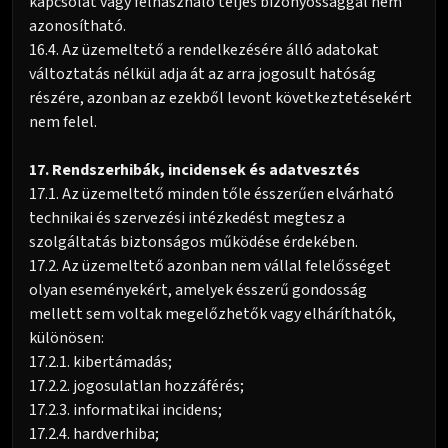
kapcsolat vagy felhasználó teljes bizonyossággal nem
azonosítható.
16.4. Az üzemeltető a rendelkezésére álló adatokat
változtatás nélkül adja át az arra jogosult hatóság
részére, azonban az ezekből levont következtetésekért
nem felel.
17. Rendszerhibák, incidensek és adatvesztés
17.1. Az üzemeltető minden tőle ésszerűen elvárható
technikai és szervezési intézkedést megtesz a
szolgáltatás biztonságos működése érdekében.
17.2. Az üzemeltető azonban nem vállal felelősséget
olyan eseményekért, amelyek ésszerű gondosság
mellett sem voltak megelőzhetők vagy elháríthatók,
különösen:
17.2.1. kibertámadás;
17.2.2. jogosulatlan hozzáférés;
17.2.3. informatikai incidens;
17.2.4. hardverhiba;