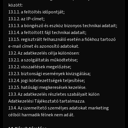
között:
13.1.1. a feltöltés időpontját;
13.1.2. az IP-címet;
13.1.3. a böngésző és eszköz bizonyos technikai adatait;
13.1.4. a feltöltött fájl technikai adatait;
13.1.5. regisztrált felhasználó esetén a fiókhoz tartozó
e-mail címet és azonosító adatokat.
13.2. Az adatkezelés célja különösen:
13.2.1. a szolgáltatás működtetése;
13.2.2. visszaélések megelőzése;
13.2.3. biztonsági események kivizsgálása;
13.2.4. jogi kötelezettségek teljesítése;
13.2.5. hatósági megkeresések kezelése.
13.3. Az adatkezelés részletes szabályait külön
Adatkezelési Tájékoztató tartalmazza.
13.4. Az üzemeltető személyes adatokat marketing
célból harmadik félnek nem ad át.