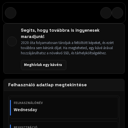
Segíts, hogy továbbra is ingyenesek
maradjunk!
2020 óta folyamatosan tároljuk a feltöltött képeket, és ezért
továbbra sem kérünk díjat. Ha megteheted, egy kávé árával
hozzájárulhatsz a növekvő SSD, és tárhelyköltségekhez.
Meghívlak egy kávéra
Felhasználó adatlap megtekintése
FELHASZNÁLÓNÉV
Wednesday
REGISZTRÁCIÓ